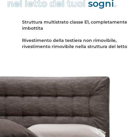
n
e
l
l
e
t
t
o
d
e
i
t
u
o
i
s
o
g
n
i
.
Struttura multistrato classe E1, completamente
imbottita
Rivestimento della testiera non rimovibile,
rivestimento rimovibile nella struttura del letto