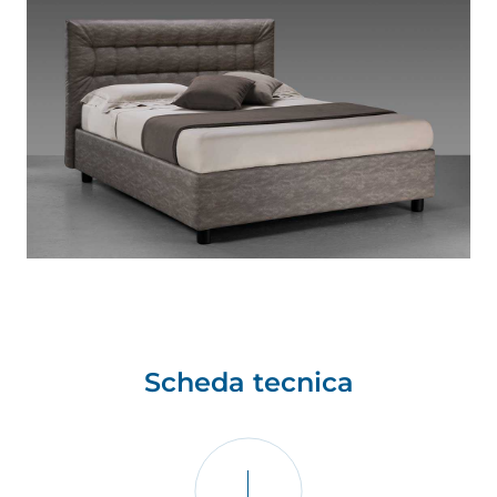
S
c
h
e
d
a
t
e
c
n
i
c
a