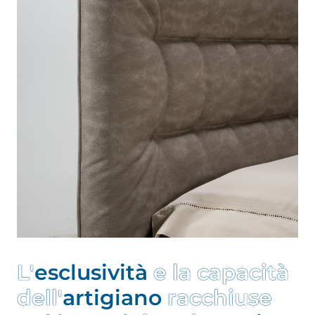
L
'
e
s
c
l
u
s
i
v
i
t
à
e
l
a
c
a
p
a
c
i
t
à
d
e
l
l
'
a
r
t
i
g
i
a
n
o
r
a
c
c
h
i
u
s
e