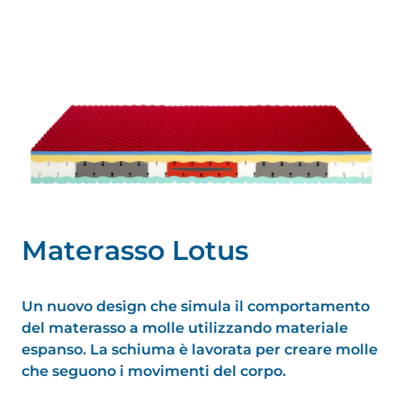
M
a
t
e
r
a
s
s
o
L
o
t
u
s
Un nuovo design che simula il comportamento
del materasso a molle utilizzando materiale
espanso. La schiuma è lavorata per creare molle
che seguono i movimenti del corpo.