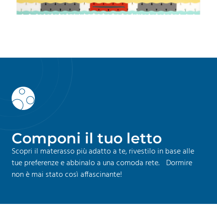
C
o
m
p
o
n
i
i
l
t
u
o
l
e
t
t
o
Scopri il materasso più adatto a te, rivestilo in base alle
tue preferenze e abbinalo a una comoda rete. Dormire
non è mai stato così affascinante!