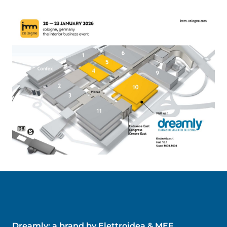
Dreamly: a brand by Elettroidea & MEF